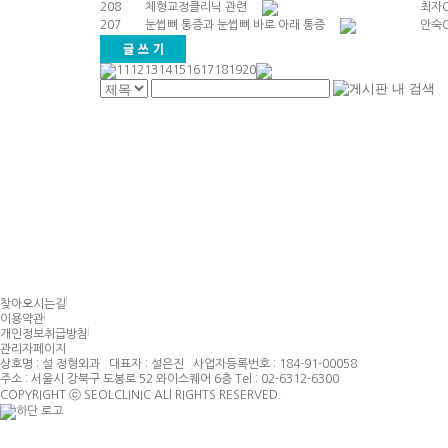
208
체형교정클리닉 관련
최자
207
눈썹뼈 통증과 눈썹뼈 바로 아래 통증
안숙
11
12
13
14
15
16
17
18
19
20
찾아오시는길
이용약관
개인정보취급방침
관리자페이지
상호명
: 설 정형외과
대표자
: 설은진
사업자등록번호
: 184-91-00058
주소 : 서울시 강북구 도봉로 52 와이스퀘어 6층 Tel : 02-6312-6300
COPYRIGHT ⓒ SEOLCLINIC ALl RIGHTS RESERVED.