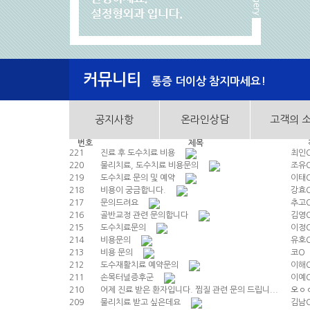
커뮤니티
통증 더이상 참지마세요!
공지사항
온라인상담
고객의 
번호
제목
221
진료 후 도수치료 비용
최인
220
물리치료, 도수치료 비용문의
조유
219
도수치료 문의 및 예약
이태
218
비용이 궁금합니다.
강효
217
문의드려요
추고
216
골반교정 관련 문의합니다
김영
215
도수치료문의
이정
214
비용문의
유호
213
비용 문의
코O
212
도수재활치료 예약문의
이해
211
손목터널증후군
이예
210
어제 진료 받은 환자입니다. 찜질 관련 문의 드립니...
오ㅇ
209
물리치료 받고 싶은데요
김남